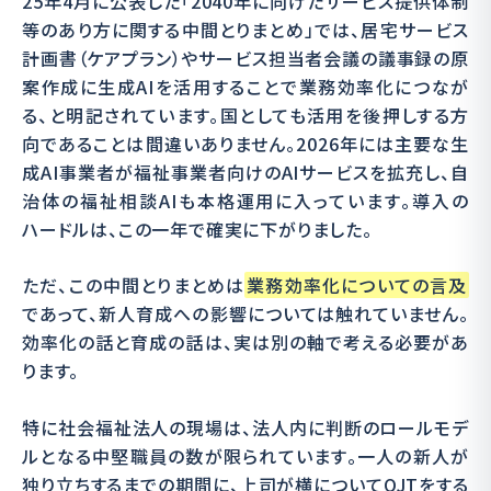
25年4月に公表した「2040年に向けたサービス提供体制
等のあり方に関する中間とりまとめ」では、居宅サービス
計画書（ケアプラン）やサービス担当者会議の議事録の原
案作成に生成AIを活用することで業務効率化につなが
る、と明記されています。国としても活用を後押しする方
向であることは間違いありません。2026年には主要な生
成AI事業者が福祉事業者向けのAIサービスを拡充し、自
治体の福祉相談AIも本格運用に入っています。導入の
ハードルは、この一年で確実に下がりました。
ただ、この中間とりまとめは
業務効率化についての言及
であって、新人育成への影響については触れていません。
効率化の話と育成の話は、実は別の軸で考える必要があ
ります。
特に社会福祉法人の現場は、法人内に判断のロールモデ
ルとなる中堅職員の数が限られています。一人の新人が
独り立ちするまでの期間に、上司が横についてOJTをする