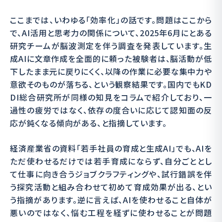
ここまでは、いわゆる「効率化」の話です。問題はここから
で、AI活用と思考力の関係について、2025年6月にとある
研究チームが脳波測定を伴う調査を発表しています。生
成AIに文章作成を全面的に頼った被験者は、脳活動が低
下したまま元に戻りにくく、以降の作業に必要な集中力や
意欲そのものが落ちる、という観察結果です。国内でもKD
DI総合研究所が同様の知見をコラムで紹介しており、一
過性の疲労ではなく、依存の度合いに応じて認知面の反
応が鈍くなる傾向がある、と指摘しています。
経済産業省の資料「若手社員の育成と生成AI」でも、AIを
ただ使わせるだけでは若手育成にならず、自分ごととし
て仕事に向き合うジョブクラフティングや、試行錯誤を伴
う探究活動と組み合わせて初めて育成効果が出る、とい
う指摘があります。逆に言えば、AIを使わせること自体が
悪いのではなく、悩む工程を経ずに使わせることが問題