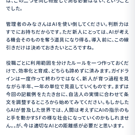
は、この二つを同じ物差しで測る必要はない、ということ
でした。
管理者のみなさんはAIを使い倒してください。判断力は
すでにお持ちだからです。ただ新人にとっては、AIが考え
る機会そのものを奪う道具になり得る。導入前に、この線
引きだけは決めておきたいところですね。
役職ごとに利用範囲を分けたルールを一つ作っておくだ
けで、効率化と育成、どちらも諦めずに済みます。ガイドラ
インは一度作って終わりではなく、新人が育つ過程を見
ながら半年、一年の単位で見直していくものです。まずは
今回の記載例をたたき台に、自法人の実情に合わせて条
文を調整するところから始めてみてください。もしかした
らAIが普及した世界では、人間は考えずにAIの指示のも
と手を動かすSFの様な社会になっていくのかもしれませ
ん。。が、今は適切なAIとの距離感が必要だと思います。