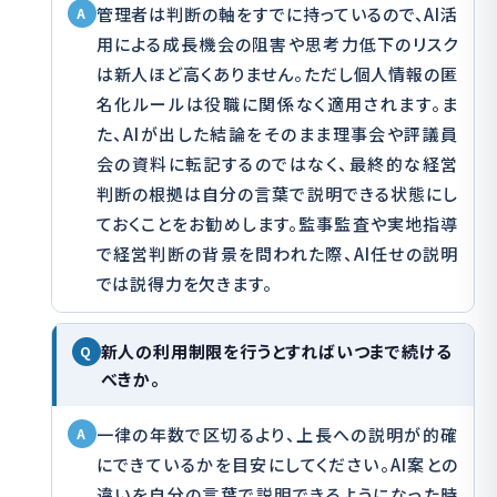
管理者は判断の軸をすでに持っているので、AI活
A
用による成長機会の阻害や思考力低下のリスク
は新人ほど高くありません。ただし個人情報の匿
名化ルールは役職に関係なく適用されます。ま
た、AIが出した結論をそのまま理事会や評議員
会の資料に転記するのではなく、最終的な経営
判断の根拠は自分の言葉で説明できる状態にし
ておくことをお勧めします。監事監査や実地指導
で経営判断の背景を問われた際、AI任せの説明
では説得力を欠きます。
新人の利用制限を行うとすればいつまで続ける
Q
べきか。
一律の年数で区切るより、上長への説明が的確
A
にできているかを目安にしてください。AI案との
違いを自分の言葉で説明できるようになった時